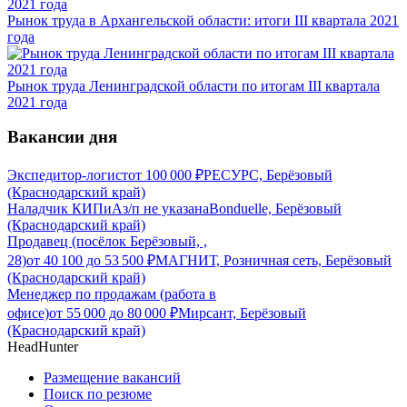
Рынок труда в Архангельской области: итоги III квартала 2021
года
Рынок труда Ленинградской области по итогам III квартала
2021 года
Вакансии дня
Экспедитор-логист
от
100 000
₽
РЕСУРС, Берёзовый
(Краснодарский край)
Наладчик КИПиА
з/п не указана
Bonduelle, Берёзовый
(Краснодарский край)
Продавец (посёлок Берёзовый, ,
28)
от
40 100
до
53 500
₽
МАГНИТ, Розничная сеть, Берёзовый
(Краснодарский край)
Менеджер по продажам (работа в
офисе)
от
55 000
до
80 000
₽
Мирсант, Берёзовый
(Краснодарский край)
HeadHunter
Размещение вакансий
Поиск по резюме