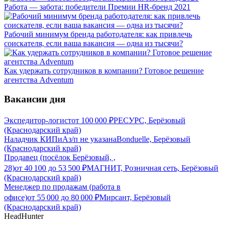
Работа — забота: победители Премии HR-бренд 2021
Рабочий минимум бренда работодателя: как привлечь
соискателя, если ваша вакансия — одна из тысячи?
Как удержать сотрудников в компании? Готовое решение
агентства Adventum
Вакансии дня
Экспедитор-логист
от
100 000
₽
РЕСУРС, Берёзовый
(Краснодарский край)
Наладчик КИПиА
з/п не указана
Bonduelle, Берёзовый
(Краснодарский край)
Продавец (посёлок Берёзовый, ,
28)
от
40 100
до
53 500
₽
МАГНИТ, Розничная сеть, Берёзовый
(Краснодарский край)
Менеджер по продажам (работа в
офисе)
от
55 000
до
80 000
₽
Мирсант, Берёзовый
(Краснодарский край)
HeadHunter