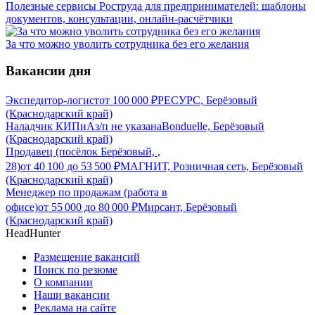
Полезные сервисы Роструда для предпринимателей: шаблоны
документов, консультации, онлайн-расчётчики
За что можно уволить сотрудника без его желания
Вакансии дня
Экспедитор-логист
от
100 000
₽
РЕСУРС, Берёзовый
(Краснодарский край)
Наладчик КИПиА
з/п не указана
Bonduelle, Берёзовый
(Краснодарский край)
Продавец (посёлок Берёзовый, ,
28)
от
40 100
до
53 500
₽
МАГНИТ, Розничная сеть, Берёзовый
(Краснодарский край)
Менеджер по продажам (работа в
офисе)
от
55 000
до
80 000
₽
Мирсант, Берёзовый
(Краснодарский край)
HeadHunter
Размещение вакансий
Поиск по резюме
О компании
Наши вакансии
Реклама на сайте