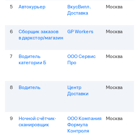
5
Автокурьер
ВкусВилл.
Москва
Доставка
6
Сборщик заказов
GP Workers
Москва
в даркстор/магазин
7
Водитель
ООО Сервис
Москва
категории Б
Про
8
Водитель
Центр
Москва
Доставки
9
Ночной счётчик-
ООО Компания
Москва
сканировщик
Формула
Контроля