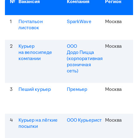
№
Вакансия
Компания
Регион
1
Почтальон
SparkWave
Москва
листовок
2
Курьер
ООО
Москва
на велосипеде
Додо Пицца
компании
(корпоративная
розничная
сеть)
3
Пеший курьер
Премьер
Москва
4
Курьер на лёгкие
ООО Курьерист
Москва
посылки