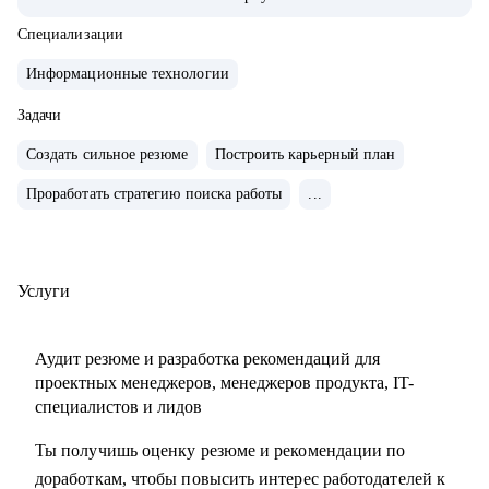
продуктами.
• Запускал b2b продукт от идеи до масштабирования.
Специализации
• Развивал метрики в b2c продуктах: DAU (до 2.5млн), CSI,
Информационные технологии
NPS, Revenue.
• Занимаюсь наймом людей в команды: провел более 600
Задачи
собеседований, изучил большое количество резюме.
Создать сильное резюме
Построить карьерный план
• Разработал и записал курсы «Цифровая трансформация
Проработать стратегию поиска работы
...
предприятия» и «Проектное управление» для МИТУ
С чем помогу:
• Составить эффективное резюме
Услуги
• Подготовиться к собеседованию в компанию
• Сформировать карьерную цель и определить стратегию
Аудит резюме и разработка рекомендаций для
её достижения
проектных менеджеров, менеджеров продукта, IT-
• Разобрать любой продуктовый, управленческий или
специалистов и лидов
бизнес кейс
Ты получишь оценку резюме и рекомендации по
• Дам рекомендации по управлению командой и её
доработкам, чтобы повысить интерес работодателей к
развитию