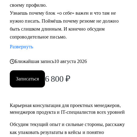
своему профилю.
Узнаешь почему блок «о себе» важен и что там не
Кому могу помочь:
нужно писать. Поймёшь почему резюме не должно
• Начинающим и опытным управленцам
быть слишком длинным. И конечно обсудим
• Тем, кто хочет начать карьеру в IT в любом направлении
сопроводительное письмо.
• Менеджерам продуктов, разработчикам, тестировщикам,
проектным менеджерам
Развернуть
• Тем, кто хочет сменить направление развития своей
Ближайшая запись
10 августа 2026
карьеры
6 800
₽
Записаться
Карьерная консультация для проектных менеджеров,
менеджеров продукта и IT-специалистов всех уровней
Обсудим текущий опыт и сильные стороны, расскажу
как упаковать результаты в кейсы и понятно