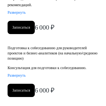
рекомендаций.
Кому могу помочь:
• Руководителям проектов.
Развернуть
• Бизнес/системным-аналитикам.
• Студентам и выпускникам для поиска стажировки в ИТ.
6 000
₽
Записаться
• Специалистам из других сфер, которые хотят
попробовать себя в новой специальности.
• Новичкам, кто хочет начать работу в ИТ и не знает, с чего
Подготовка к собеседованию для руководителей
начать.
проектов и бизнес-аналитиков (на начальную/среднюю
позицию)
Консультация для подготовки к собеседованию.
Развернуть
6 000
₽
Записаться