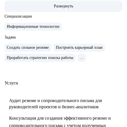
• За 2 года перешел от бизнес/системного-аналитика на
Развернуть
должность руководителя проектов.
• На позиции бизнес-аналитика оптимизировал 300+
Специализации
процессов крупнейших Российских холдингов.
Информационные технологии
• Руководил проектом автоматизации бизнеса на 3000
пользователей.
Задачи
• Провел 30+ карьерных консультаций.
Создать сильное резюме
Построить карьерный план
• Занимаюсь разнородными задачами по развитию ИИ
Проработать стратегию поиска работы
...
направления в Сбере.
С чем помогу:
• Выделяющееся резюме.
Услуги
• Структурированное сопроводительное письмо.
• Успешные переговоры с работодателями.
Аудит резюме и сопроводительного письма для
• Консультации при смене профиля деятельности.
руководителей проектов и бизнес-аналитиков
• Планирование карьерного трека.
Консультация для создания эффективного резюме и
• Помощь в выборе обучающих материалов.
сопроводительного письма с учетом полученных