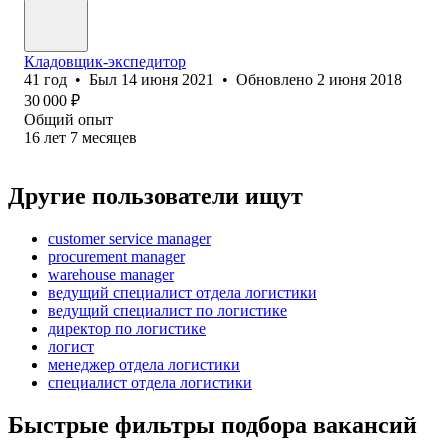
Кладовщик-экспедитор
41
год
•
Был
14 июня 2021
•
Обновлено
2 июня 2018
30 000
₽
Общий опыт
16
лет
7
месяцев
Другие пользователи ищут
customer service manager
procurement manager
warehouse manager
ведущий специалист отдела логистики
ведущий специалист по логистике
директор по логистике
логист
менеджер отдела логистики
специалист отдела логистики
Быстрые фильтры подбора вакансий