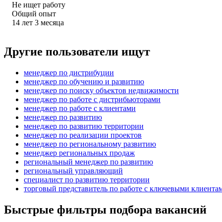
Не ищет работу
Общий опыт
14
лет
3
месяца
Другие пользователи ищут
менеджер по дистрибуции
менеджер по обучению и развитию
менеджер по поиску объектов недвижимости
менеджер по работе с дистрибьюторами
менеджер по работе с клиентами
менеджер по развитию
менеджер по развитию территории
менеджер по реализации проектов
менеджер по региональному развитию
менеджер региональных продаж
региональный менеджер по развитию
региональный управляющий
специалист по развитию территории
торговый представитель по работе с ключевыми клиента
Быстрые фильтры подбора вакансий