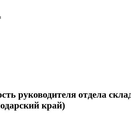
и
ость руководителя отдела скла
нодарский край)