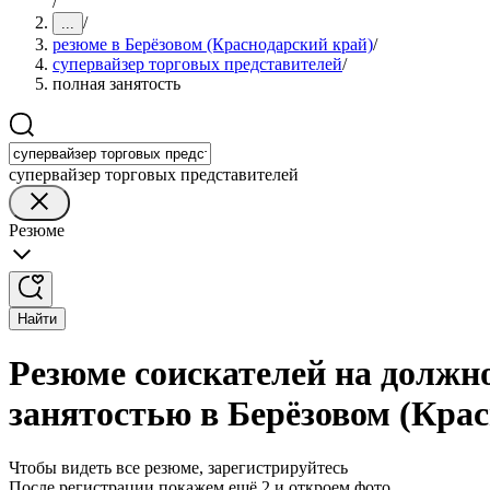
/
/
...
резюме в Берёзовом (Краснодарский край)
/
супервайзер торговых представителей
/
полная занятость
супервайзер торговых представителей
Резюме
Найти
Резюме соискателей на должно
занятостью в Берёзовом (Кра
Чтобы видеть все резюме, зарегистрируйтесь
После регистрации покажем ещё 2 и откроем фото