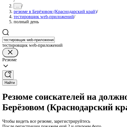
/
/
...
резюме в Берёзовом (Краснодарский край)
/
тестировщик web-приложений
/
полный день
тестировщик web-приложений
Резюме
Найти
Резюме соискателей на должн
Берёзовом (Краснодарский кр
Чтобы видеть все резюме, зарегистрируйтесь
После регистрации покажем ещё 2 и откроем фото