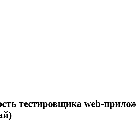
ость тестировщика web-прилож
ай)