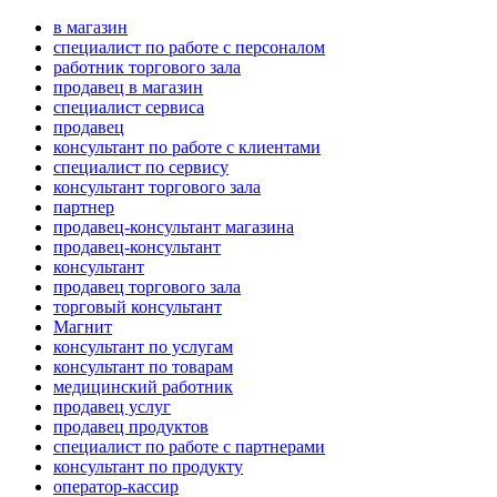
в магазин
специалист по работе с персоналом
работник торгового зала
продавец в магазин
специалист сервиса
продавец
консультант по работе с клиентами
специалист по сервису
консультант торгового зала
партнер
продавец-консультант магазина
продавец-консультант
консультант
продавец торгового зала
торговый консультант
Магнит
консультант по услугам
консультант по товарам
медицинский работник
продавец услуг
продавец продуктов
специалист по работе с партнерами
консультант по продукту
оператор-кассир