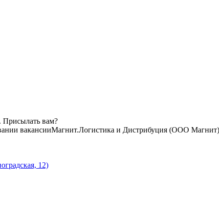
. Присылать вам?
вании вакансии
Магнит.Логистика и Дистрибуция (ООО Магнит
оградская, 12)