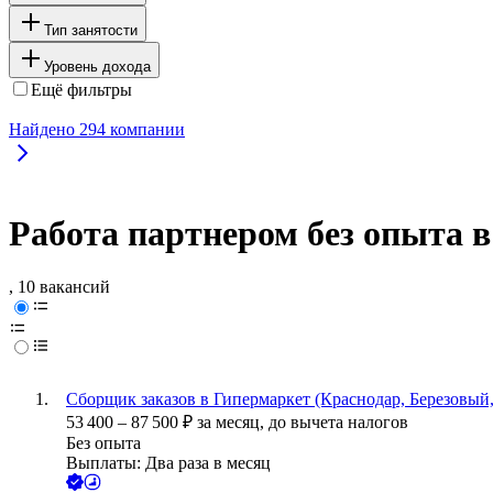
Тип занятости
Уровень дохода
Ещё фильтры
Найдено
294
компании
Работа партнером без опыта в
, 10 вакансий
Сборщик заказов в Гипермаркет (Краснодар, Березовый,
53 400
–
87 500
₽
за месяц,
до вычета налогов
Без опыта
Выплаты: Два раза в месяц