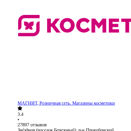
МАГНИТ, Розничная сеть. Магазины косметики
3.4
•
27897
отзывов
Звёздная (поселок Березовый), р-н Прикубанский