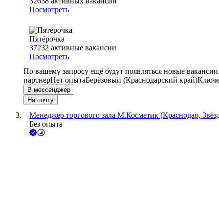
32638
активных вакансий
Посмотреть
Пятёрочка
37232
активные вакансии
Посмотреть
По вашему запросу ещё будут появляться новые вакансии
партнер
Нет опыта
Берёзовый (Краснодарский край)
Ключе
В мессенджер
На почту
Менеджер торгового зала М.Косметик (Краснодар, Звёзд
Без опыта