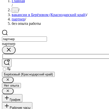
Главная
/
/
...
вакансии в Берёзовом (Краснодарский край)
/
партнер
/
без опыта работы
партнер
Берёзовый (Краснодарский край)
Нет опыта
График
Рабочие часы