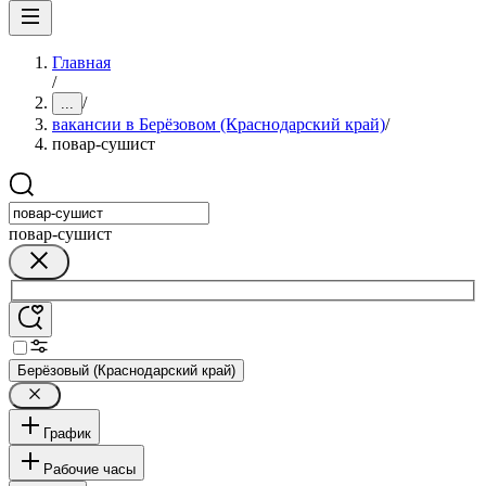
Главная
/
/
...
вакансии в Берёзовом (Краснодарский край)
/
повар-сушист
повар-сушист
Берёзовый (Краснодарский край)
График
Рабочие часы