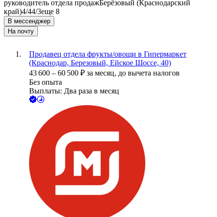
руководитель отдела продаж
Берёзовый (Краснодарский
край)
4/4
4/3
еще 8
В мессенджер
На почту
Продавец отдела фрукты/овощи в Гипермаркет
(Краснодар, Березовый, Ейское Шоссе, 40)
43 600
–
60 500
₽
за месяц,
до вычета налогов
Без опыта
Выплаты: Два раза в месяц