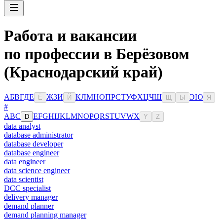
Работа и вакансии
по профессии в Берёзовом
(Краснодарский край)
А
Б
В
Г
Д
Е
Ж
З
И
К
Л
М
Н
О
П
Р
С
Т
У
Ф
Х
Ц
Ч
Ш
Э
Ю
Ё
Й
Щ
Ы
Я
#
A
B
C
E
F
G
H
I
J
K
L
M
N
O
P
Q
R
S
T
U
V
W
X
D
Y
Z
data analyst
database administrator
database developer
database engineer
data engineer
data science engineer
data scientist
DCC specialist
delivery manager
demand planner
demand planning manager