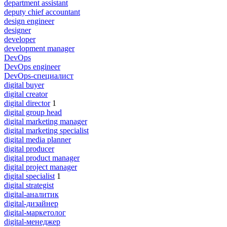
department assistant
deputy chief accountant
design engineer
designer
developer
development manager
DevOps
DevOps engineer
DevOps-специалист
digital buyer
digital creator
digital director
1
digital group head
digital marketing manager
digital marketing specialist
digital media planner
digital producer
digital product manager
digital project manager
digital specialist
1
digital strategist
digital-аналитик
digital-дизайнер
digital-маркетолог
digital-менеджер