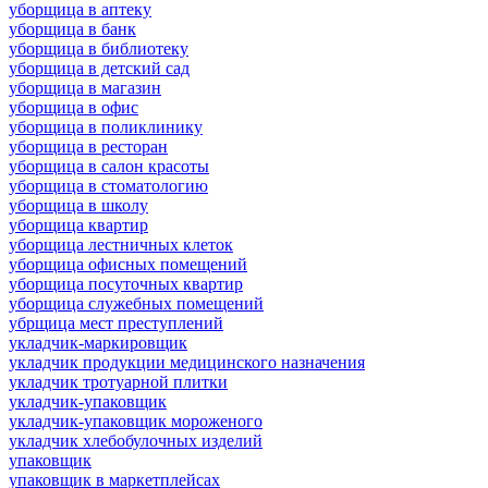
уборщица в аптеку
уборщица в банк
уборщица в библиотеку
уборщица в детский сад
уборщица в магазин
уборщица в офис
уборщица в поликлинику
уборщица в ресторан
уборщица в салон красоты
уборщица в стоматологию
уборщица в школу
уборщица квартир
уборщица лестничных клеток
уборщица офисных помещений
уборщица посуточных квартир
уборщица служебных помещений
убрщица мест преступлений
укладчик-маркировщик
укладчик продукции медицинского назначения
укладчик тротуарной плитки
укладчик-упаковщик
укладчик-упаковщик мороженого
укладчик хлебобулочных изделий
упаковщик
упаковщик в маркетплейсах