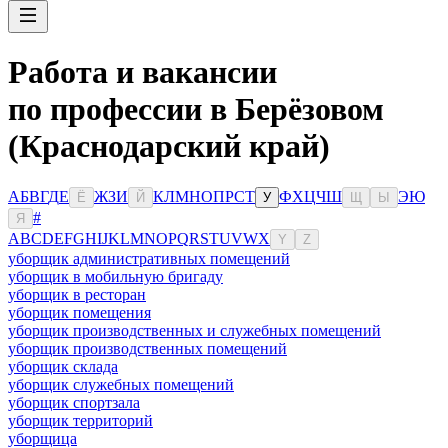
Работа и вакансии
по профессии в Берёзовом
(Краснодарский край)
А
Б
В
Г
Д
Е
Ж
З
И
К
Л
М
Н
О
П
Р
С
Т
Ф
Х
Ц
Ч
Ш
Э
Ю
Ё
Й
У
Щ
Ы
#
Я
A
B
C
D
E
F
G
H
I
J
K
L
M
N
O
P
Q
R
S
T
U
V
W
X
Y
Z
уборщик административных помещений
уборщик в мобильную бригаду
уборщик в ресторан
уборщик помещения
уборщик производственных и служебных помещений
уборщик производственных помещений
уборщик склада
уборщик служебных помещений
уборщик спортзала
уборщик территорий
уборщица