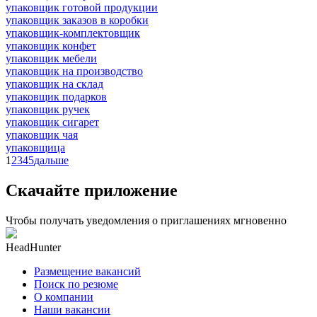
упаковщик готовой продукции
упаковщик заказов в коробки
упаковщик-комплектовщик
упаковщик конфет
упаковщик мебели
упаковщик на производство
упаковщик на склад
упаковщик подарков
упаковщик ручек
упаковщик сигарет
упаковщик чая
упаковщица
1
2
3
4
5
дальше
Скачайте приложение
Чтобы получать уведомления о приглашениях мгновенно
HeadHunter
Размещение вакансий
Поиск по резюме
О компании
Наши вакансии