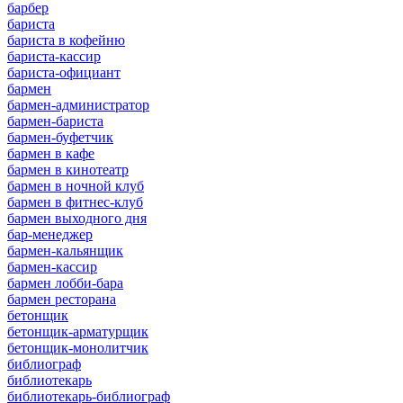
барбер
бариста
бариста в кофейню
бариста-кассир
бариста-официант
бармен
бармен-администратор
бармен-бариста
бармен-буфетчик
бармен в кафе
бармен в кинотеатр
бармен в ночной клуб
бармен в фитнес-клуб
бармен выходного дня
бар-менеджер
бармен-кальянщик
бармен-кассир
бармен лобби-бара
бармен ресторана
бетонщик
бетонщик-арматурщик
бетонщик-монолитчик
библиограф
библиотекарь
библиотекарь-библиограф