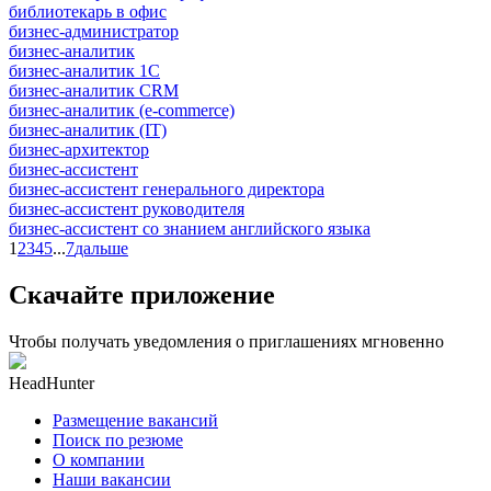
библиотекарь в офис
бизнес-администратор
бизнес-аналитик
бизнес-аналитик 1С
бизнес-аналитик CRM
бизнес-аналитик (e-commerce)
бизнес-аналитик (IT)
бизнес-архитектор
бизнес-ассистент
бизнес-ассистент генерального директора
бизнес-ассистент руководителя
бизнес-ассистент со знанием английского языка
1
2
3
4
5
...
7
дальше
Скачайте приложение
Чтобы получать уведомления о приглашениях мгновенно
HeadHunter
Размещение вакансий
Поиск по резюме
О компании
Наши вакансии