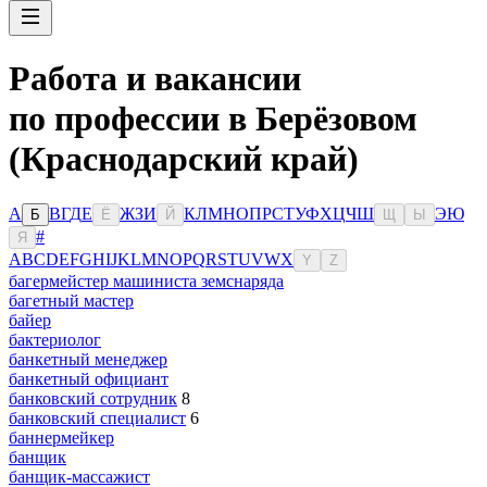
Работа и вакансии
по профессии в Берёзовом
(Краснодарский край)
А
В
Г
Д
Е
Ж
З
И
К
Л
М
Н
О
П
Р
С
Т
У
Ф
Х
Ц
Ч
Ш
Э
Ю
Б
Ё
Й
Щ
Ы
#
Я
A
B
C
D
E
F
G
H
I
J
K
L
M
N
O
P
Q
R
S
T
U
V
W
X
Y
Z
багермейстер машиниста земснаряда
багетный мастер
байер
бактериолог
банкетный менеджер
банкетный официант
банковский сотрудник
8
банковский специалист
6
баннермейкер
банщик
банщик-массажист