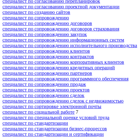
специалист по согласованию перепланировок
специалист по согласованию проектной документации
специалист по созданию сайтов
специалист по сопровождению
специалист по сопровождению договоров
специалист по сопровождению договоров страхования
специалист по сопровождению закупок
специалист по сопровождению информационных систем
специалист по сопровождению исполнительного производства
специалист по сопровождению клиентов
специалист по сопровождению контрактов
специалист по сопровождению корпоративных клиентов
специалист по сопровождению кредитных операций
специалист по сопровождению партнеров
специалист по сопровождению программного обеспечения
специалист по сопровождению продаж
специалист по сопровождению проектов
специалист по сопровождению сделок
специалист по сопровождению сделок с недвижимостью
специалист по сортировке электронной почты
специалист по социальной работе
7
специалист по специальной оценке условий труда
специалист по стандартизации
специалист по стандартизации бизнес-процессов
специалист по стандартизации и сертификации