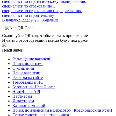
специалист по стратегическому планированию
специалист по страхованию
1
специалист по страхованию и кредитованию
специалист по строительству
В начало
21
22
23
24
25
...
36
дальше
Сканируйте QR-код, чтобы скачать приложение
И чаты с работодателями всегда будут под рукой
HeadHunter
Размещение вакансий
Поиск по резюме
О компании
Наши вакансии
Реклама на сайте
Требования к ПО
Безопасный HeadHunter
HeadHunter API
Партнерам
Инвесторам
Каталог компаний
Поиск по вакансиям в Берёзовом (Краснодарский край)
Сетка: соцсеть для нетворкинга