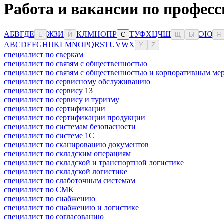
Работа и вакансии по професс
А
Б
В
Г
Д
Е
Ж
З
И
К
Л
М
Н
О
П
Р
Т
У
Ф
Х
Ц
Ч
Ш
Э
Ю
Ё
Й
С
Щ
Ы
Я
A
B
C
D
E
F
G
H
I
J
K
L
M
N
O
P
Q
R
S
T
U
V
W
X
Y
Z
специалист по сверкам
специалист по связям с общественностью
специалист по связям с общественностью и корпоративным ме
специалист по сервисному обслуживанию
специалист по сервису
13
специалист по сервису и туризму
специалист по сертификации
специалист по сертификации продукции
специалист по системам безопасности
специалист по системе 1С
специалист по сканированию документов
специалист по складским операциям
специалист по складской и транспортной логистике
специалист по складской логистике
специалист по слаботочным системам
специалист по СМК
специалист по снабжению
специалист по снабжению и логистике
специалист по согласованию