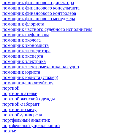
помощник финансового директора
помощник финансового консультанта
помощник финансового контролера
помощник финансового менеджера
помощник флориста
помощник частного судебного исполнителя
помощник шеф-повара
помощник эколога
помощник экономиста
помощник экспедитора
помощник эксперта
помощник электрика
помощник электромеханика на судно
помощник юриста
помощник юриста (стажер)
помощница по хозяйству
портной
портной в ателье
портной женской одежды
портной-лаборант
портной по меху
портной-универсал
портфельный аналитик
портфельный управляющий
портье