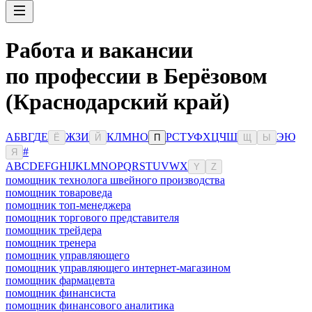
Работа и вакансии
по профессии в Берёзовом
(Краснодарский край)
А
Б
В
Г
Д
Е
Ж
З
И
К
Л
М
Н
О
Р
С
Т
У
Ф
Х
Ц
Ч
Ш
Э
Ю
Ё
Й
П
Щ
Ы
#
Я
A
B
C
D
E
F
G
H
I
J
K
L
M
N
O
P
Q
R
S
T
U
V
W
X
Y
Z
помощник технолога швейного производства
помощник товароведа
помощник топ-менеджера
помощник торгового представителя
помощник трейдера
помощник тренера
помощник управляющего
помощник управляющего интернет-магазином
помощник фармацевта
помощник финансиста
помощник финансового аналитика