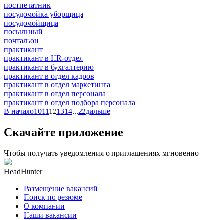
постпечатник
посудомойка уборщица
посудомойщица
посыльный
почтальон
практикант
практикант в HR-отдел
практикант в бухгалтерию
практикант в отдел кадров
практикант в отдел маркетинга
практикант в отдел персонала
практикант в отдел подбора персонала
В начало
10
11
12
13
14
...
22
дальше
Скачайте приложение
Чтобы получать уведомления о приглашениях мгновенно
HeadHunter
Размещение вакансий
Поиск по резюме
О компании
Наши вакансии