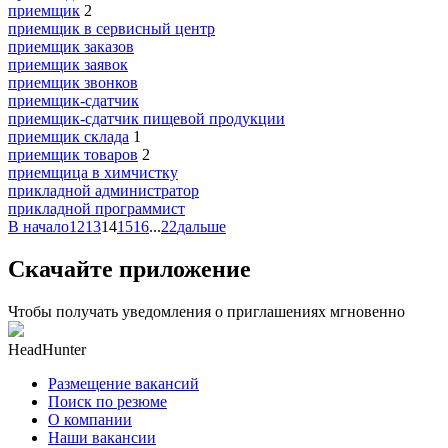
приемщик
2
приемщик в сервисный центр
приемщик заказов
приемщик заявок
приемщик звонков
приемщик-сдатчик
приемщик-сдатчик пищевой продукции
приемщик склада
1
приемщик товаров
2
приемщица в химчистку
прикладной администратор
прикладной программист
В начало
12
13
14
15
16
...
22
дальше
Скачайте приложение
Чтобы получать уведомления о приглашениях мгновенно
HeadHunter
Размещение вакансий
Поиск по резюме
О компании
Наши вакансии