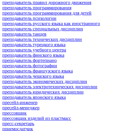
преподаватель правил дорожного движения
преподаватель программирования
преподаватель программирования для детей
преподаватель психологии
преподаватель русского языка как иностранного
преподаватель специальных дисциплин
преподаватель танцев
преподаватель технических дисциплин
преподаватель турецкого языка
преподаватель учебного центра
преподаватель финского языка
преподаватель фортепиано
преподаватель фотографии
преподаватель французского языка
преподаватель чешского языка
преподаватель экономических дисциплин
преподаватель электротехнических дисциплин
преподаватель юридических дисциплин
преподаватель японского языка
пресейл-инженер
пресейл-менеджер
прессовщик
прессовщик изделий из пластмасс
пресс-секретарь
приемосдатчик