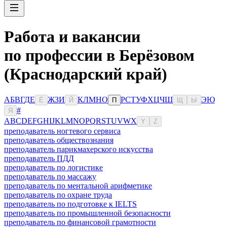
Работа и вакансии
по профессии в Берёзовом
(Краснодарский край)
А
Б
В
Г
Д
Е
Ж
З
И
К
Л
М
Н
О
Р
С
Т
У
Ф
Х
Ц
Ч
Ш
Э
Ю
Ё
Й
П
Щ
Ы
#
Я
A
B
C
D
E
F
G
H
I
J
K
L
M
N
O
P
Q
R
S
T
U
V
W
X
Y
Z
преподаватель ногтевого сервиса
преподаватель обществознания
преподаватель парикмахерского искусства
преподаватель ПДД
преподаватель по логистике
преподаватель по массажу
преподаватель по ментальной арифметике
преподаватель по охране труда
преподаватель по подготовке к IELTS
преподаватель по промышленной безопасности
преподаватель по финансовой грамотности